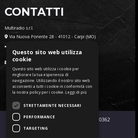
CONTATTI
Multiradio s.r.l.
Via Nuova Ponente 28 - 41012 - Carpi (MO)
Telefono:
059 698555
Questo sito web utilizza
cookie
Email:
amministrazione@multiradiosrl.it
Questo sito web utilizza i cookie per
migliorare la tua esperienza di
navigazione. Utilizzando il nostro sito web
acconsenti a tutti i cookie in conformità con
la nostra policy per i cookie.
Leggi di più
STRETTAMENTE NECESSARI
PERFORMANCE
© Multiradio s.r.l. P.Iva 01921710362
TARGETING
Privacy Policy